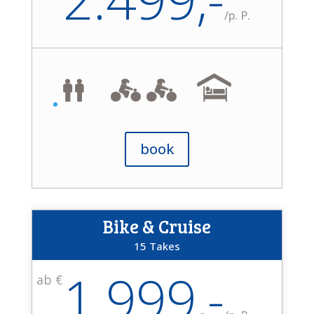
/
p. P.
book
Bike & Cruise
15 Takes
1.999,-
ab €