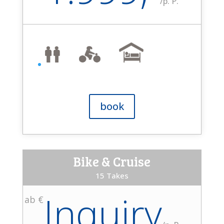
/
p. P.
book
Bike & Cruise
15 Takes
Inquiry
ab €