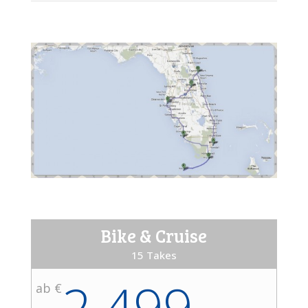
Bike & Cruise
15 Takes
2.499,-
ab €