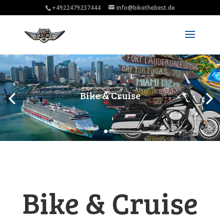
+4922479237444
info@bikethebest.de
Bike & Cruise
Bike & Cruise