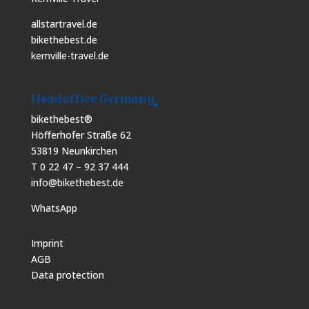
allstartravel.de
bikethebest.de
kernville-travel.de
Headoffice Germany
bikethebest®
Höfferhofer Straße 62
53819 Neunkirchen
T 0 22 47 – 92 37 444
info@bikethebest.de
WhatsApp
Imprint
AGB
Data protection