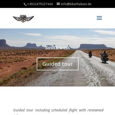
+4922479237444
info@bikethebest.de
Southwest
Guided tour
Guided tour including scheduled flight with renowned