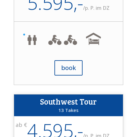
5.595,-
/
p. P. im DZ
book
Southwest Tour
13 Takes
4.595,-
ab €
/
p. P. im DZ