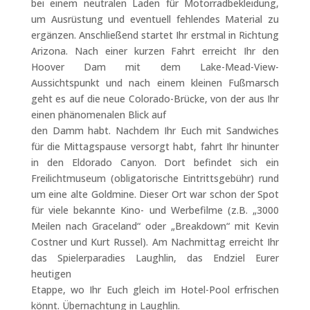
bei einem neutralen Laden für Motorradbekleidung,
um Ausrüstung und eventuell fehlendes Material zu
ergänzen. Anschließend startet Ihr erstmal in Richtung
Arizona. Nach einer kurzen Fahrt erreicht Ihr den
Hoover Dam mit dem Lake-Mead-View-
Aussichtspunkt und nach einem kleinen Fußmarsch
geht es auf die neue Colorado-Brücke, von der aus Ihr
einen phänomenalen Blick auf
den Damm habt. Nachdem Ihr Euch mit Sandwiches
für die Mittagspause versorgt habt, fahrt Ihr hinunter
in den Eldorado Canyon. Dort befindet sich ein
Freilichtmuseum (obligatorische Eintrittsgebühr) rund
um eine alte Goldmine. Dieser Ort war schon der Spot
für viele bekannte Kino- und Werbefilme (z.B. „3000
Meilen nach Graceland“ oder „Breakdown“ mit Kevin
Costner und Kurt Russel). Am Nachmittag erreicht Ihr
das Spielerparadies Laughlin, das Endziel Eurer
heutigen
Etappe, wo Ihr Euch gleich im Hotel-Pool erfrischen
könnt. Übernachtung in Laughlin.