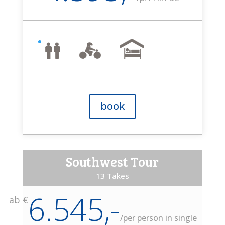
book
Southwest Tour
13 Takes
6.545,-
ab €
/
per person in single